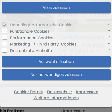
Preis: 215.000
Unbedingt erforderliche Cookies
10
Funktionale Cookies
Basisinformationen:
Performance Cookies
Marketing- / Third Party-Cookies
Objekt-Nr.: 2026 BU ST
Drittanbieter-Inhalte
91593 Burgbernheim
Gebiet: Wohngebiet
Wohnfläche ca.: 82 m²
Zimmeranzahl: 3
Cookie-Details
|
Datenschutz
|
Impressum
Weitere Informationen
eiten
Hilfen
is Freitag:
Impressum