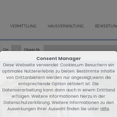
VERMITTLUNG
HAUSVERWALTUNG
BEWERTUN
Ort
Objekt-Nr.
Consent Manager
Diese Webseite verwendet Cookies,um Besuchern ein
Attraktive 2-Zimmerwohnung in toller Lage von Fürth - kurzfristig bezugsfrei
optimales Nutzererlebnis zu bieten. Bestimmte Inhalte
von Drittanbietern werden nur angezeigt,wenn die
entsprechende Option aktiviert ist. Die
Datenverarbeitung kann dann auch in einem Drittland
erfolgen. Weitere Informationen hierzu in der
Datenschutzerklärung. Weitere Informationen zu den
Auswirkungen Ihrer Auswahl finden Sie unter
Hilfe
.