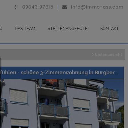
09843 97815
info@immo-ass.com
G
DAS TEAM
STELLENANGEBOTE
KONTAKT
Listenansicht
Consent Manager
Einziehen und sich wohlfühlen - schöne 3-Zimmerwohnung in Burgbernheim
HILFE
Um fortfahren zu können,müssen Sie eine Coo
Auswahl treffen. Nachfolgend erhalten Sie ei
Erläuterung der verschiedenen Optionen und i
Bedeutung.
Alles zulassen: