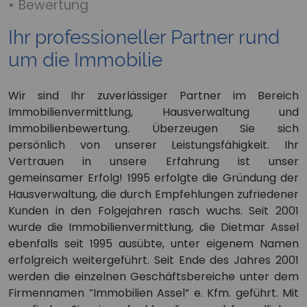
• Bewertung
Ihr professioneller Partner rund
um die Immobilie
Wir sind Ihr zuverlässiger Partner im Bereich
Immobilienvermittlung, Hausverwaltung und
Immobilienbewertung. Überzeugen Sie sich
persönlich von unserer Leistungsfähigkeit. Ihr
Vertrauen in unsere Erfahrung ist unser
gemeinsamer Erfolg! 1995 erfolgte die Gründung der
Hausverwaltung, die durch Empfehlungen zufriedener
Kunden in den Folgejahren rasch wuchs. Seit 2001
wurde die Immobilienvermittlung, die Dietmar Assel
ebenfalls seit 1995 ausübte, unter eigenem Namen
Consent Manager
erfolgreich weitergeführt. Seit Ende des Jahres 2001
Diese Webseite verwendet Cookies,um Besuchern ein
werden die einzelnen Geschäftsbereiche unter dem
optimales Nutzererlebnis zu bieten. Bestimmte
Firmennamen “Immobilien Assel” e. Kfm. geführt. Mit