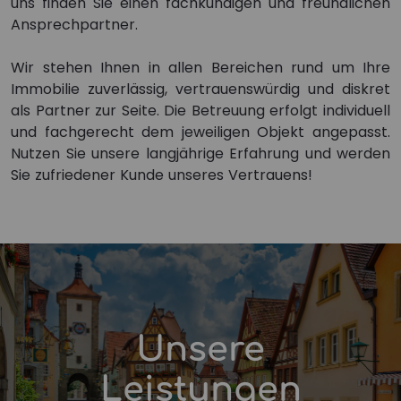
Inhalte von Drittanbietern werden nur
uns finden Sie einen fachkundigen und freundlichen
angezeigt,wenn die entsprechende Option aktiviert
Ansprechpartner.
ist. Die Datenverarbeitung kann dann auch in einem
Drittland erfolgen. Weitere Informationen hierzu in
Wir stehen Ihnen in allen Bereichen rund um Ihre
der Datenschutzerklärung. Weitere Informationen zu
Immobilie zuverlässig, vertrauenswürdig und diskret
den Auswirkungen Ihrer Auswahl finden Sie unter
Hilfe
.
als Partner zur Seite. Die Betreuung erfolgt individuell
und fachgerecht dem jeweiligen Objekt angepasst.
Nutzen Sie unsere langjährige Erfahrung und werden
Sie zufriedener Kunde unseres Vertrauens!
Unbedingt erforderliche Cookies
Funktionale Cookies
Performance Cookies
Marketing- / Third Party-Cookies
Drittanbieter-Inhalte
Unsere
Leistungen