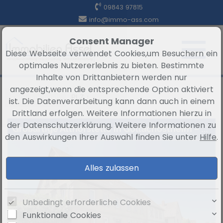
09843 97815
info@immo-ass.com
Consent Manager
Diese Webseite verwendet Cookies,um Besuchern ein
optimales Nutzererlebnis zu bieten. Bestimmte
Inhalte von Drittanbietern werden nur
angezeigt,wenn die entsprechende Option aktiviert
Sortieren nach
PLZ ↑
ist. Die Datenverarbeitung kann dann auch in einem
Drittland erfolgen. Weitere Informationen hierzu in
der Datenschutzerklärung. Weitere Informationen zu
Großartige Althofstelle in Gollachostheim – Viel Raum für individuelle Gestaltung und große Pläne
den Auswirkungen Ihrer Auswahl finden Sie unter
Hilfe
.
Unbedingt erforderliche Cookies
Funktionale Cookies